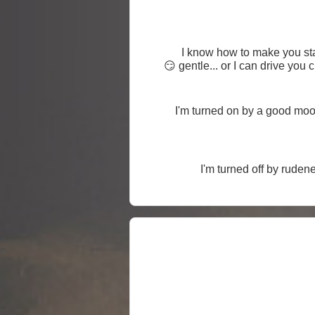
I know how to make you stay... and want more. I love flirting, provocati
I'm turned on by a good mood, interesting peop
I'm turned off by rudeness 