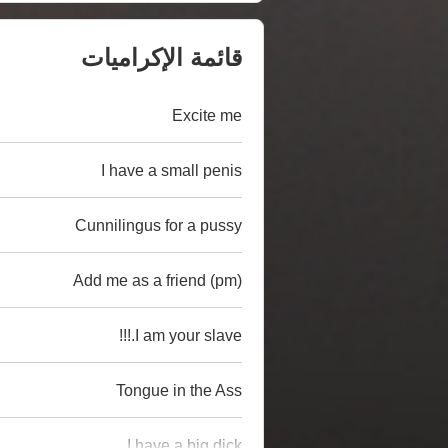
قائمة الإكراميات
Excite me
I have a small penis
Cunnilingus for a pussy
Add me as a friend (pm)
I am your slave.!!!
Tongue in the Ass
I have a big dick