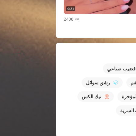
0:31
2408
قضيب صناعي
فم
رشق سوائل
لمؤخرة
نيك الكس
 السرية