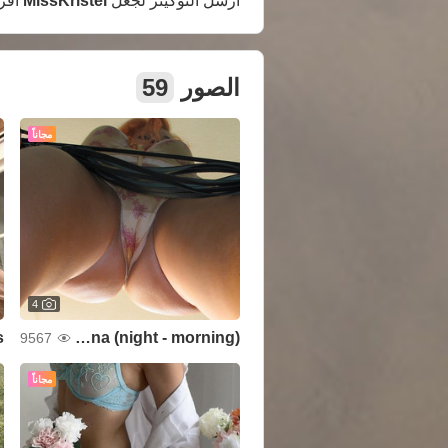
أرسل التوكينز لجعل
MissKristel
أقر
الصور
59
مجاناً
4
s
Anna (night - morning)
9567
مجاناً