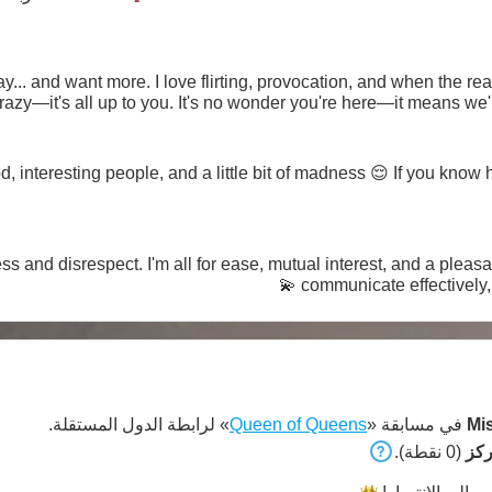
on, and when the real game starts between us. I can be
gentle... or I can drive you crazy—it's all up to you. It's no wonder y
le, and a little bit of madness 😌 If you know how to surprise, we'll definitely find
and disrespect. I'm all for ease, mutual interest, and a pleasant atmosphere.
communicate effectively, 
Mis
في مسابقة «
Queen of Queens
» لرابطة الدول المستقلة.
(0 نقطة).