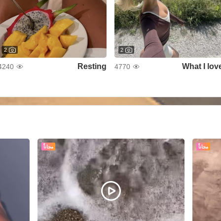
2
2
Resting
What I lov
4240
4770
مجاناً
مجاناً