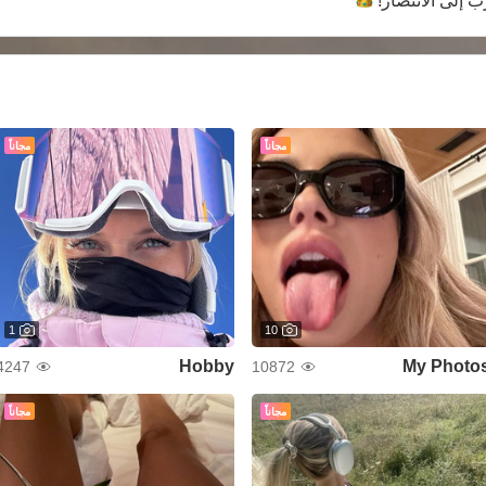
ب إلى
الانتصار!
مجاناً
مجاناً
1
10
Hobby
My Photo
4247
10872
مجاناً
مجاناً