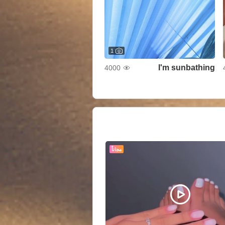
1
I'm sunbathing
4000
مجاناً