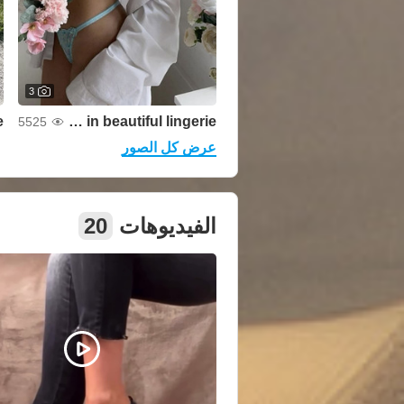
3
e
I'm in beautiful lingerie
5525
عرض كل الصور
الفيديوهات
20