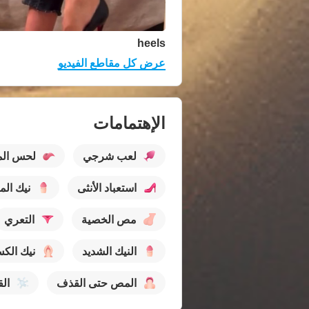
heels
عرض كل مقاطع الفيديو
الإهتمامات
لعب شرجي
لحس الم
استعباد الأنثى
نيك الم
مص الخصية
التعري
النيك الشديد
نيك الك
المص حتى القذف
ال