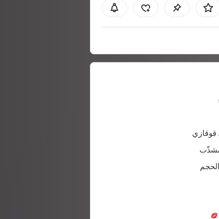
 قوقازي
شذّب
الحجم