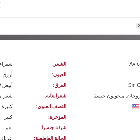
2
Avro
الشعر:
شقراء
العيون:
أزرق
Sin Ci
العرق:
أبيض /
زوجان, متحولون جنسيًا
شعرالعانة:
شعر م
النصف العلوي:
كبيرة 
المؤخرة:
كبير
شبقة جنسيا:
نعم
الحالة العاطفية:
عزباء