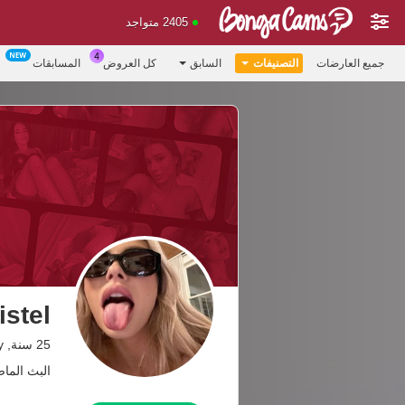
2405 متواجد
جميع العارضات
التصنيفات
السابق
كل العروض
المسابقات
istel
25 سنة, Sin City
البث الماضي: 1.08.26