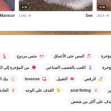
0:32
0:36
Manicur
See
1340
2024
ؤخرة
المص حتى الأعماق
جنس مزدوج
ؤخرة
اللعب بالقضيب الصناعي
من المؤخرة إلى ال
الرقص
التقبيل
lovense
نيك ا
س
anal fisting
القذف على الوجه
العادة
قذف على أكثر من شخص